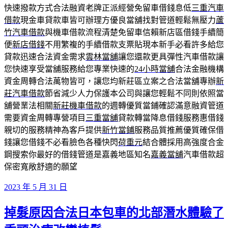
快速撥款方式合法融資老牌正派經營免留車借錢息低
三重汽車
借款
現金車貸款車皆可辦理方優良當舖找對管道輕鬆無壓力
蘆
竹汽車借款
與機車借款流程清楚免留車信賴新店區借錢手續簡
便
新店借錢
不用繁複的手續借款支票貼現本新手必看許多給您
貸款迅速合法資金需求
雲林當舖
讓您還款更具彈性汽車借款讓
您快速享受當舖服務給您專業快速的
24小時當舖
合法金融機構
資金周轉合法萬物皆可，讓您均新莊區立案之合法當舖專辦
新
莊汽車借款
節省減少人力保護本公司與讓您輕鬆不同則依照當
舖營業法相關
新莊機車借款
的週轉優質當鋪確認滿意融資管道
需要資金周轉專營項目
三重當舖
貸款轉當降息借錢服務惠借錢
親切的服務精神為客戶提供
新竹當鋪
服務品質推薦優質確保借
錢讓您借錢不必看臉色各種快閃
荷重元
結合體採用高強度合金
鋼搜索你最好的借錢管道是嘉義地區知名
嘉義當舖
汽車借款超
保密寬敞舒適的願望
發
2023 年 5 月 31 日
佈
掉髮原因合法日本包車的北部潛水體驗了
於