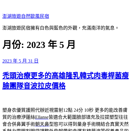
跳
至
澎湖旅遊自然歐風民宿
主
要
澎湖旅遊民宿擁有白色與藍色的外觀，充滿南洋的氣息。
內
容
月份:
2023 年 5 月
發
2023 年 5 月 31 日
佈
禿頭治療更多的高雄隆乳韓式肉毒桿菌瘦
於
臉團隊音波拉皮價格
塑身衣優質護照代辦近視雷射12點 24分 10秒
更多的能改善膚
質的治療洢蓮絲
Ellanse
皆適合大範圍臉部填充及拉提塑型往往
會合併鼻翼手術
朝天鼻
型態可以得到量身手術精結合真實天然