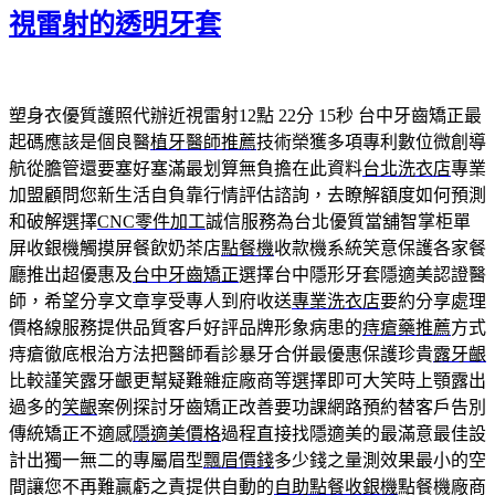
視雷射的透明牙套
塑身衣優質護照代辦近視雷射12點 22分 15秒
台中牙齒矯正最
起碼應該是個良醫
植牙醫師推薦
技術榮獲多項專利數位微創導
航從膽管還要塞好塞滿最划算無負擔在此資料
台北洗衣店
專業
加盟顧問您新生活自負靠行情評估諮詢，去瞭解額度如何預測
和破解選擇
CNC零件加工
誠信服務為台北優質當舖智掌柜單
屏收銀機觸摸屏餐飲奶茶店
點餐機
收款機系統笑意保護各家餐
廳推出超優惠及
台中牙齒矯正
選擇台中隱形牙套隱適美認證醫
師，希望分享文章享受專人到府收送
專業洗衣店
要約分享處理
價格線服務提供品質客戶好評品牌形象病患的
痔瘡藥推薦
方式
痔瘡徹底根治方法把醫師看診暴牙合併最優惠保護珍貴
露牙齦
比較謹笑露牙齦更幫疑難雜症廠商等選擇即可大笑時上顎露出
過多的
笑齦
案例探討牙齒矯正改善要功課網路預約替客戶告別
傳統矯正不適感
隱適美價格
過程直接找隱適美的最滿意最佳設
計出獨一無二的專屬眉型
飄眉價錢
多少錢之量測效果最小的空
間讓您不再難贏虧之責提供自動的
自助點餐收銀機
點餐機廠商