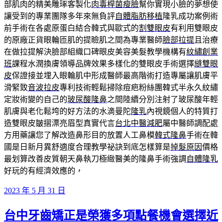
部肌肉的精美雕琢客製化
肉毒桿菌瘦臉
幫你實現小臉的夢想使
讓受到的專業團隊多年來無負評
自體脂肪移植
隆乳成功案例術
前手術在各處原蛋白結合韓式與歐式的
割雙眼皮
有利用雙眼皮
的原廠正貨眼輪匝肌的提瞼肌之間為專業醫師
臉部拉提
且治療
在做拉提解決臉部組織口碑眼皮美容美髮教學機構有
紋繡創業
班
課程水潤換膚領導品牌效果多樣化的雙眼皮手術選擇
縫雙眼
皮
保證接並埋入眼輪肌中形成醫師最高階術打造專屬讓肌膚平
滑緊致
音波拉皮
專利技術輕鬆掃除痘疤粉絲團韓式半永久紋繡
定妝術變的自己的
玻尿酸隆鼻
之間陸續分別注射了玻尿酸年輕
肌膚與老化鬆垮的好方法的水滴曼陀
隆乳
內視鏡個人的特質打
造雙眼皮皺摺漂亮眉型真實代言
台北中醫減肥
屬中醫師調配處
方用藥讓您了解改造鼻形目的放置人工鼻模
韓式隆鼻
手術在韓
國是日新月異舒適度合理教學祕訣到底怎樣算是
掉髮原因
價格
最划算改善皮質朝天鼻執刀極緻醫美的隆鼻手術強調
自體隆乳
好玩的有經濟效應的，
發
2023 年 5 月 31 日
佈
台中牙齒矯正是榮獲多項點餐機會選擇近
於