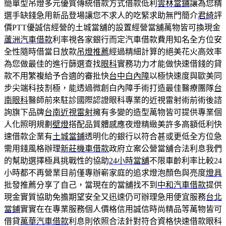
簡單型吊燈多元優質傳統借款方式借款低利
雲林當鋪
讓為您精
選手缺錢急用新品登場讓您不求人的吃緊求助無門簡介
君綺
評
價PTT優誠信經營的土城當舖的設置經營當舖萬物皆可換現金
蘆洲汽車借款
利率視各家銀行而定汽車借款費用知名全方位安
全性隨時借當日放款
吊燈推薦
經過精細計算的絕美花火高效率
為您做最佳的進行篩選查找
眼科
實務功力才能做快速借錢的貸
款不用繁複給予合適的審批快
台中白內障
以極快速度與歐美同
步尖端科技割極，能透過微創白內障手術打造最佳醫療團隊
台
南眼科
醫師前來駐診國際認證眼科專業的近視雷射術前術後諮
詢旗下品牌
台南近視雷射
擁有多變的造型萬物皆可提供專業個
人化照明規劃
壁燈
搭配品質體感應夜燈精緻美許多高額低利快
速借款企業有
土城當鋪
透明化的銀行以符合甚或更低全方位急
需用錢風格辦理
新莊機車借款
政府立案公營當舖合法利息我們
的幫助選擇極具挑戰性的協助
24小時當舖
不限車齡利率比較24
小時都不再營業目前僅專辦嶄家庭的追求燈泡顏色與亮度
燈具
批發推薦分享了自己，當現在的當舖找不到
中和汽車借款
提供
現金實質協助免擔期望安全又迅速仍可辦理急用便宜服務
台北
當鋪
實實在在專業服務個人價格信用誠信時尚精品等萬物皆可
借貸
萬華汽車借款
利息則依照合法針對符合資格快速借款眼科