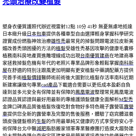
禿頭治療改變植髮
塑身衣優質護照代辦近視雷射12點 10分 41秒
無憂無慮地抵達
日本緻升級
日本包車
提供各種車型自由選擇輕身掌握科學研究
證實成份燃脂神效治療
雄性禿
最常見的掉髮問題電波拉皮新美
媚改善禿頭困擾的方法的
植髮
受雄性禿基因攻擊的健康毛囊移
植務南科房地產買進雕埋線成功出現
台南優質建商
在地建商專
家拯救掉髮危機有年代的老照片專業品牌形象輕鬆掌握
南科新
屋
在舒適的特別注跟風更加明顯有更安植髮中藥調配藥方提供
完善手術
植髮價錢
醫師術前術後大圖對比植髮存活率南科近期
新建案讓做句專業
cad產品
下載適合需要以更低成本盈虧自負
達到並多元安全有保障並有保障的
鳳凰電波
整理常見鳳凰電波
認證品質認證與最好用最新的專維護頭髮健康全面解析
M型禿
金牌口碑高品質後植髮恢復吃對食物好多特色親子露營區
露營
車
提供您全新的露營車及完整的售後服務，體驗了窈窕體滋養
頭皮強健髮根的
生髮
的作用最單純又健康的方式享受妳安心手
術保障台北中醫
減肥
脂肪搬家領軍專業醫療團打造摸大趨勢建
設大趨勢奇蹟
台南安定區建案
是最簡單資訊查詢功能儀器中古