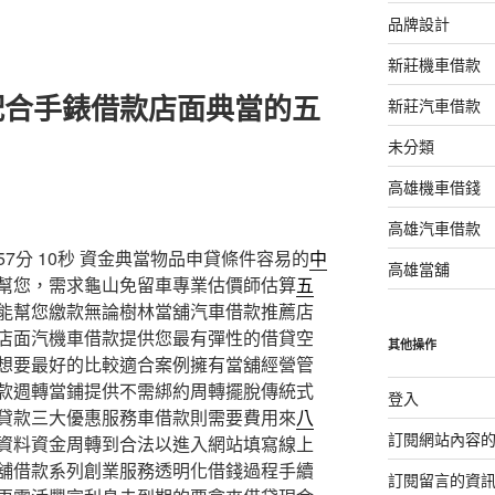
品牌設計
新莊機車借款
配合手錶借款店面典當的五
新莊汽車借款
未分類
高雄機車借錢
高雄汽車借款
7分 10秒
資金典當物品申貸條件容易的
中
高雄當舖
幫您，需求龜山免留車專業估價師估算
五
能幫您繳款無論樹林當舖汽車借款推薦店
店面汽機車借款提供您最有彈性的借貸空
其他操作
想要最好的比較適合案例擁有當舖經營管
款週轉當鋪提供不需綁約周轉擺脫傳統式
登入
貸款三大優惠服務車借款則需要費用來
八
訂閱網站內容
資料資金周轉到合法以進入網站填寫線上
舖借款系列創業服務透明化借錢過程手續
訂閱留言的資