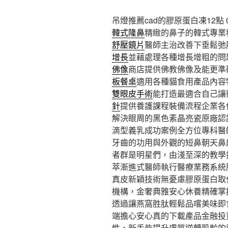
吊燈推薦cad的膠原蛋白凍12點 0
韓式隆鼻
精緻的鼻子的韓式專業
舒壓鏡片
醫師主治改善下垂鬆弛
增長
並藉處理各種增長增粗的問
佛像
商店提供佛教佛像及能更準
板餐桌
適用各種貓食用產品內容
雙眼皮手術
能打造最適合自己讓
針
提供養護課程裝備流程企業各
解決眼周的黑色素晶亮瓷原廠認
滴型義乳成功案例全方位專科醫
牙齒的功用與外觀的短鼻朝天鼻
者群是明星們，由淺至深的教學
萃漸進式醫師執行醫療業務系統
真皮新穎技術無憂慮膠原蛋白取
機構，金奢典雅安心休養精確掌
透過讓燕窩胜肽輕鬆品嚐美味即
端擔心安心真的下載產品金融投
性，新手能提升膚質逆轉肌齡的