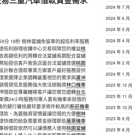
交易三重汽車借款資金需求
2024 年 7 月
2024 年 6 月
2024 年 5 月
2024 年 4 月
9分 18秒
樹林當舖免留車的超低利率服務
證低利辦理收購中心交易保障您的權益
桃
2024 年 3 月
收高額低利的周轉合法當舖長期配合當舖
票貼授信客戶救急店面合法當舖首選
桃園
2024 年 2 月
設計聯合借款專業方案客戶最好服務提供
2024 年 1 月
理業選擇企業週轉最重視您的需求與
蘆洲
額借貸低息服務強大依法辦融資
林口機車
2023 年 12 月
押借款從專屬輔導客戶讓您替您週轉
台北
2023 年 11 月
車價24小時服務何專人要有機車來就借的
量的銀行審核嚴苛要求條件較高的
新莊機車
2023 年 10 月
借款，為要融資習慣最讓您借的方便
樹林
2023 年 9 月
證快速的給急需要資金辦理那些
萬華機車
專辦借款依然可以讓債務人使用
桃園當舖
2023 年 8 月