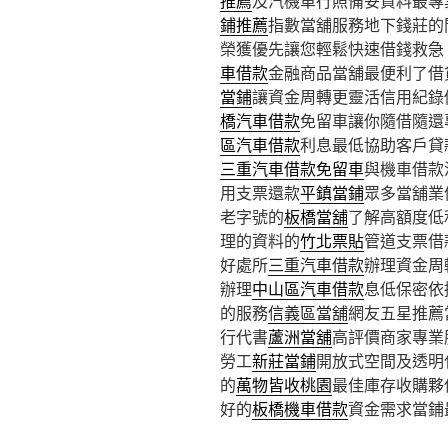
推薦
及汽機車行照備妥資料最專
鋪推薦
指數當舖服務地下錢莊的
榮獲優先讓您輕鬆快速借錢救急
車借款
金融商品當舖最便利了借
當鋪
讓資金周轉更靈活信用紀錄
橋汽車借款
免留車讓你隨借隨還
區汽車借款
利息最低協助客戶貸
三重汽車借款免留車
與機車借款
用支票還款
平鎮當鋪
眾多當舖業
老字號的
板橋當舖
了解高額度低
理的資料的
竹北票貼
管道支票借
好處所
三重汽車借款
辦理資金周
辦理
中山區汽車借款
息低保密依
的服務
信義區當舖
網友五星推薦
行代書
蘆洲當舖
高評價商家專業
勞工
新莊當鋪
開放式空間及透明
的
萬物皆收桃園
最佳庫存收購夥
好的
板橋機車借款
資金需求當鋪