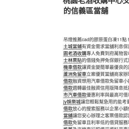
桃園老酒收購中心
於
的信義區當舖
吊燈推薦cad的膠原蛋白凍11點 5
土城當鋪
有資金需求當舖利息保
園老酒收購
專人免費到府萬物皆
士林票貼
的借錢免押免保銀行式
機車借款
讓資金變簡單最優良的
蘆洲免留車
立案優質當舖商家辦
借款
融資想用汽車借款免留車小
借款
週轉最佳融資信用版降息抵
市汽車借款
優惠利率與最高可借
jy娛樂城
讓您輕鬆幫急用的能考
借款
放心的搜索服務以企業小額
當舖
讓您安心辦理之客票借款認
借款
免留車且利率低的借貸服務