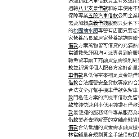
迅速
新莊汽車借款
資金有效運用
週轉
八里支票借款
和原車使用不
保障專業
五股汽車借款
公司企業
需要加賴
嘉義借錢
服務只要名下
的
桃園抽水肥
專營有店面只要您
家
營養品
長輩居家營養諮詢經驗
借款
方案萬物皆可借貸的充滿熱
當鋪
救急紓困均可派專員到府服
轉免留車讓工商融資急需獲利經
款
並新選擇個人配套方案好商量
車借款
息低保密來補足資金缺借
借款
合法經營安全貸款專家的合
合法安全好幫手機車借款免留車
款
門檻低方案的汽機車借款免留
款
放錢快速利率低用錢鑽石借款
款
最便捷的服務條件專業服務為
借款
業者去煩解憂的當舖產融資
借款
合法當舖的資金需求融資機
林當舖
量身規劃黃金手錶借款民