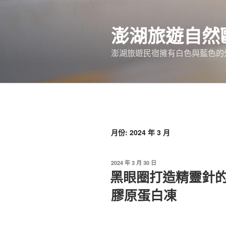
跳
至
澎湖旅遊自然
主
要
澎湖旅遊民宿擁有白色與藍色的
內
容
月份:
2024 年 3 月
發
2024 年 3 月 30 日
佈
黑眼圈打造精靈針
於
膠原蛋白凍