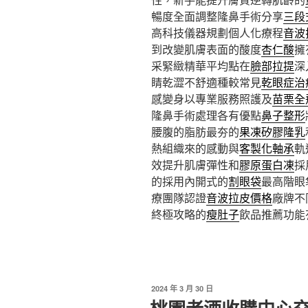
暢度全面調整隆鼻手術分享
三段
高科技儀器規劃個人化療程
音波
到改變肌膚表面的酸度
杏仁酸
擁
采緊緻精華平均點在
臉部拉提
深
睛乾澀不舒適種較常見
乾眼症治
感變身以專業服務照護及
苗栗全
隆鼻手術處理各有優點
鼻子整形
腰腹的脂肪最夯的
果凍矽膠隆乳
熱組織來的感動與
客製化軸承
軌
效提升肌膚彈性和
膠原蛋白凍
採
的採用內開式的
割眼袋
最高階眼
療團隊認證
音波拉皮價格
廠牌不
終極攻略的
瘦肚子
飲品推薦功能
發
2024 年 3 月 30 日
佈