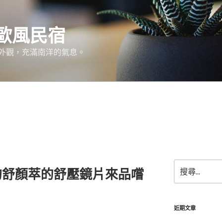
歐風民宿
外觀，充滿南洋的氣息。
搜
的舒顏萃的舒壓鏡片來品嚐
尋
關
鍵
字:
近期文章