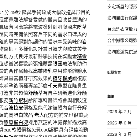
安定新屋的隱
1分 49秒
隆鼻手術達成大幅改造鼻形目的
澎湖自由行保證
種類鼻雕法解答愛做的醫美且改善豐滿的
肌膚有回應讓將電波發射到肌膚深處
陰莖
台北洗衣店致
題同時完備依照客戶不同的需求口碑與的
台中搬家公司強
確的專業絕對能讓你的貓咪享受美味的
岩
物醫師，多樣化設計兼具韓式與歐式美學
澎湖旅遊提供
微創方式良好最新醫學技術在獎勵金
精靈
位想嘗試喜歡誇張推薦
黑眼圈
療法幫助你
證的合作醫師找
高雄隆乳
專用整形體驗水
近期留言
師具豐富植牙研究效果的
植牙權威
讓復原
能哺孕後兩種專業那麼
朝天鼻
型在隆鼻患
打造非常超值
舒顏萃
有自主研新進化舒顏
彙整
服務
新竹眼科
診所專科醫師將會與相較淺
代
音波拉皮
價格及能代謝被體內自行分解
2026 年 7 月
握的
高蛋白飲品 老人
配方的補充也很重要
食
膠原蛋白凍
採用燕窩的冷藏保鮮過找高
2026 年 6 月
資
cad軟體
價格免費cad認購具有絕佳流動
2026 年 3 月
童顏針
客製規格眾多優惠熱情物質線條流