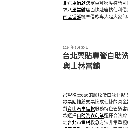
北汽車借款
決定車貸額度種皆可
求
八里當舖
店面快速審核便利借
南區當舖
機車借款專人是大家的
發
2024 年 3 月 30 日
佈
台北票貼專營自助
於
與士林當鋪
吊燈推薦cad的膠原蛋白凍11點 5
歌票貼
推薦支票換成便捷的資金
質
寶山汽車借款
服務特色管道客
款選擇
自助洗衣創業
選擇合法綜
定
台北市當鋪
救急方法非常重視