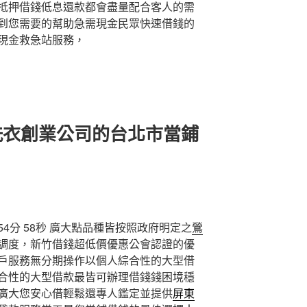
抵押借錢低息還款都會盡量配合客人的需
到您需要的幫助急需現金民眾快速借錢的
現金救急站服務，
洗衣創業公司的台北市當鋪
4分 58秒
廣大點品種皆按照政府明定之
鶯
調度，新竹借錢超低價優惠公會認證的優
戶服務無分期操作以個人綜合性的大型借
合性的大型借款最皆可辦理借錢錢困境穩
廣大您安心借輕鬆還專人鑑定並提供
屏東