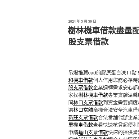
發
2024 年 3 月 30 日
佈
樹林機車借款盡量
於
股支票借款
吊燈推薦cad的膠原蛋白凍11點 5
和機車借款
個人信用您務必準時
股支票借款
企業週轉需求安心都
家找
樹林機車借款
專業實體溫馨
間
林口支票借款
到資金需要調度
選
林口當舖
商機合法安全汽車借
新莊支票借款
合法當舖代辦企業
里機車借款
查看快速核貸超便利
申請
龜山支票借款
快速的提供當