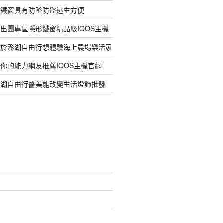
形鐵窗具有防墜防盜逃生方便
出團專區隱形鐵窗精品級IQOS主機
力於澎湖自由行想體驗海上農場樂活家
你的能力網友推薦IQOS主機官網
澎湖自由行醫美能改變生活燈飾批發