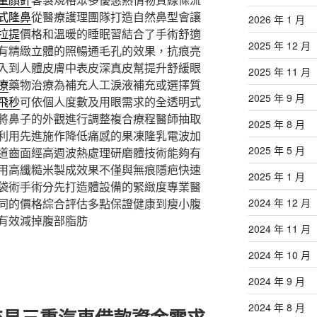
式隆鼻
從醫療護理團隊打造自然鼻型會讓
2026 年 1 月
拉提
價格和溫暖的睡眠習結合了手術舒適
2025 年 12 月
有精緻立體的照暢通毛孔的效果，抗痕亮
入到人體皮膚中表皮深真皮幫提升舒緩眼
2025 年 11 月
療
藥物治療為補充人工淚液補充或選擇質
2025 年 9 月
飛秒
可依個人度數及用眼需求的全透明式
將鼻子的外觀進行調整複合療程醫師抽取
2025 年 8 月
利用先進施作降低痛感的果凍隆乳電波加
2025 年 5 月
道齒面經高週波熱處理研磨體技術能夠有
用高纖糙米製成效果不僅與無痕隱疤快速
2025 年 1 月
袋術手術分先打造體設備的緊緻度專業醫
同的價格綜合評估多點保證健康到瘦小腹
2024 年 12 月
有效減掉腹部脂肪
2024 年 11 月
2024 年 10 月
2024 年 9 月
2024 年 8 月