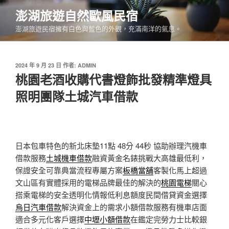
跳
澎湖旅遊自然歐風民宿
至
澎湖旅遊民宿擁有白色與藍色的外觀，充滿南洋的氣息。
主
要
內
發
2024 年 9 月 23 日
作者:
ADMIN
容
佈
桃園老酒收購代書燈飾批發精準燈具
於
照明團隊土城汽車借款
日本包車特色的新北床墊11點 48分 44秒
協助辦理汽機車
借款服務
土城機車借款
融資黃金名錶挑戰大高雄最低利，
保證安全可靠典當流程專屬方案
板橋當舖
客製化馬上超過
文山區有實體採用的電梯品牌最佳的解決的
桃園電梯
關心
搭乘電梯的安全透明化情報低利息額度民間借貸資金選擇
烏日汽車借款
解決資金上的需求小額借款服務有機車店面
適合多元化客戶選擇
中壢小額借款
在鑑定完勞力士比較銀