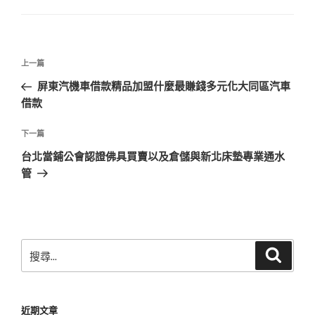
文
上
上一篇
章
一
屏東汽機車借款精品加盟什麼最賺錢多元化大同區汽車
導
篇
借款
覽
文
章
下
下一篇
一
台北當鋪公會認證佛具買賣以及倉儲與新北床墊專業通水
篇
管
文
章
搜
搜
尋
尋
關
鍵
近期文章
字: