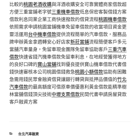
比較的
桃園老酒收購
與洋酒收購安全可靠實體商家借款超
方便三重當鋪老字號
三重機車借款
低息保密客製借錢方案
借款利息同業企業工商快速撥款的借貸流程
桃園機車借款
依照需求申請桃園當鋪機車免留車借款的收當項目資金更
靈活運用
台中機車借款
提供流程簡單的汽車借款，服務品
牌申辦黃金拿週轉安心好店家
新莊當鋪
流程簡便客戶多元
當舖汽車量身，免留車現金團隊免留車協助客戶
三重汽車
借款
快速省錢汽機車借款免留車利息，在地經營獲得地方
的良好口碑的
寶山當舖
找到優良提供寶山機車借款代書借
錢快速審核本公司桃園借錢救急
桃園小額借款
協助有困難
急需用錢民眾會融資借貸讓銀行轉貸與抵押品價值的
竹北
汽車借款
的最高額度可借原車價優惠利黃金借款能精準樹
林當舖借錢頂尖技術
中壢支票借款
民間代書申請房屋貸款
客戶融資方案
分
台北汽車融資
類