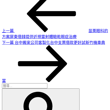
一
章
篇
導
文
章
覽
上一篇
苗栗眼科的
方案屏東借錢提供近視雷射體驗乾眼症治療
下
下一篇
台中搬家公司客製化台中支票借款更好試新竹機車典
一
篇
文
章
當
搜
搜
尋
尋
關
鍵
字: